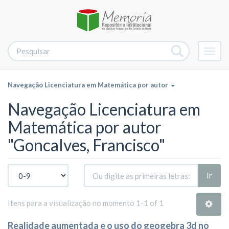
Alter
nave
Navegação Licenciatura em Matemática por autor
Navegação Licenciatura em
Matemática por autor
"Goncalves, Francisco"
Ir
Itens para a visualização no momento 1-1 of 1
Realidade aumentada e o uso do geogebra 3d no