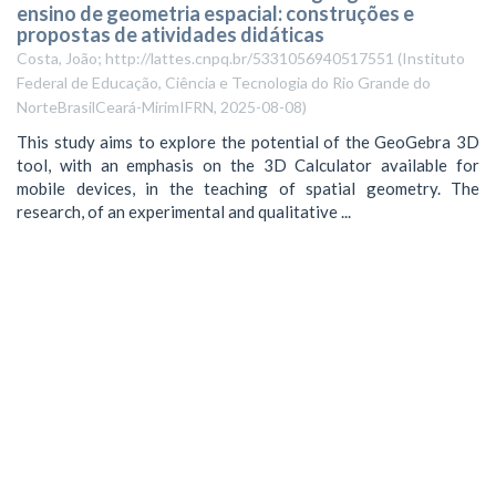
ensino de geometria espacial: construções e
propostas de atividades didáticas
Costa, João; http://lattes.cnpq.br/5331056940517551
(
Instituto
Federal de Educação, Ciência e Tecnologia do Rio Grande do
NorteBrasilCeará-MirimIFRN
,
2025-08-08
)
This study aims to explore the potential of the GeoGebra 3D
tool, with an emphasis on the 3D Calculator available for
mobile devices, in the teaching of spatial geometry. The
research, of an experimental and qualitative ...