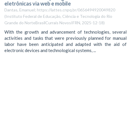
eletrônicas via web e mobile
Dantas, Emanuel; https://lattes.cnpq.br/0656494920049820
(
Instituto Federal de Educação, Ciência e Tecnologia do Rio
Grande do NorteBrasilCurrais NovosIFRN
,
2025-12-18
)
With the growth and advancement of technologies, several
activities and tasks that were previously planned for manual
labor have been anticipated and adapted with the aid of
electronic devices and technological systems, ...