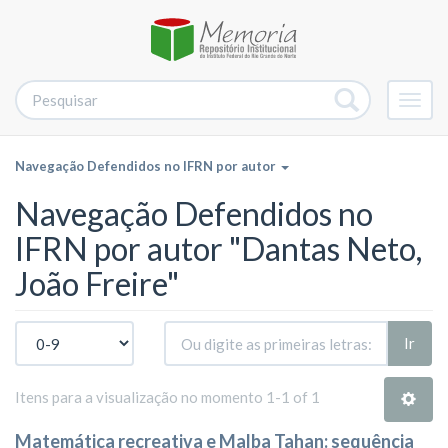
Alter
nave
Navegação Defendidos no IFRN por autor
Navegação Defendidos no
IFRN por autor "Dantas Neto,
João Freire"
Ir
Itens para a visualização no momento 1-1 of 1
Matemática recreativa e Malba Tahan: sequência