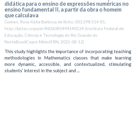
didática para o ensino de expressões numéricas no
ensino fundamental II, a partir da obra o homem
que calculava
Gomes, Rosa Kátia Barbosa de Brito; 033.298.514-81;
http://lattes.cnpq.br/8636385494140124
(
Instituto Federal de
Educação, Ciência e Tecnologia do Rio Grande do
NorteBrasilCeará-MirimIFRN
,
2025-08-12
)
This study highlights the importance of incorporating teaching
methodologies in Mathematics classes that make learning
more dynamic, accessible, and contextualized, stimulating
students’ interest in the subject and ...