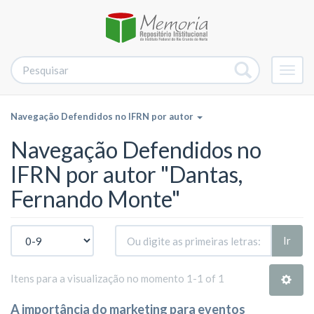
Alter
nave
Navegação Defendidos no IFRN por autor
Navegação Defendidos no
IFRN por autor "Dantas,
Fernando Monte"
Ir
Itens para a visualização no momento 1-1 of 1
A importância do marketing para eventos