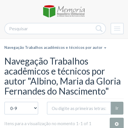
Alter
nave
Navegação Trabalhos acadêmicos e técnicos por autor
Navegação Trabalhos
acadêmicos e técnicos por
autor "Albino, Maria da Gloria
Fernandes do Nascimento"
Ir
Itens para a visualização no momento 1-1 of 1