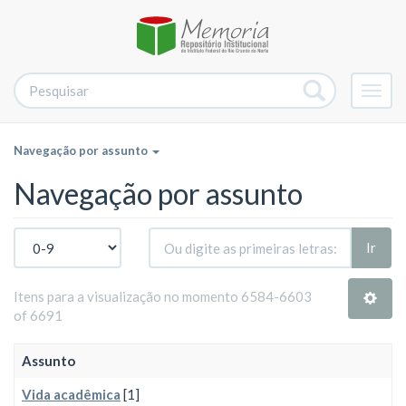
Alter
nave
Navegação por assunto
Navegação por assunto
Ir
Itens para a visualização no momento 6584-6603
of 6691
Assunto
Vida acadêmica
[1]