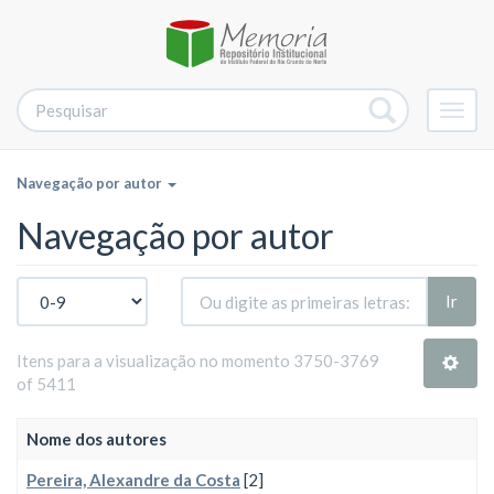
Alter
nave
Navegação por autor
Navegação por autor
Ir
Itens para a visualização no momento 3750-3769
of 5411
Nome dos autores
Pereira, Alexandre da Costa
[2]